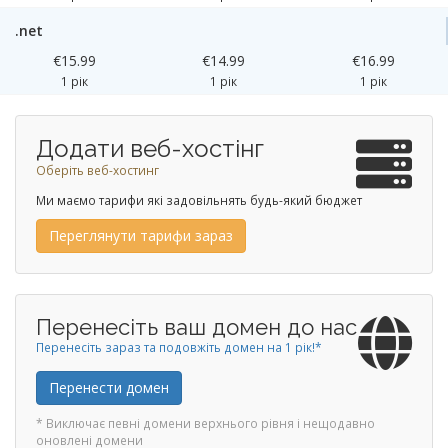
.net
€15.99
€14.99
€16.99
1 рік
1 рік
1 рік
Додати веб-хостінг
Оберіть веб-хостинг
Ми маємо тарифи які задовільнять будь-який бюджет
Переглянути тарифи зараз
Перенесіть ваш домен до нас
Перенесіть зараз та подовжіть домен на 1 рік!*
Перенести домен
* Виключає певні домени верхнього рівня і нещодавно
оновлені домени