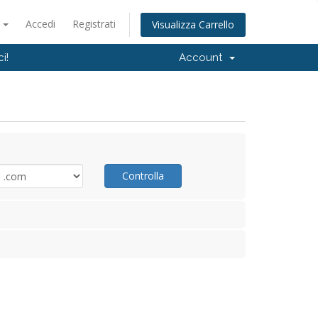
o
Accedi
Registrati
Visualizza Carrello
i!
Account
Controlla