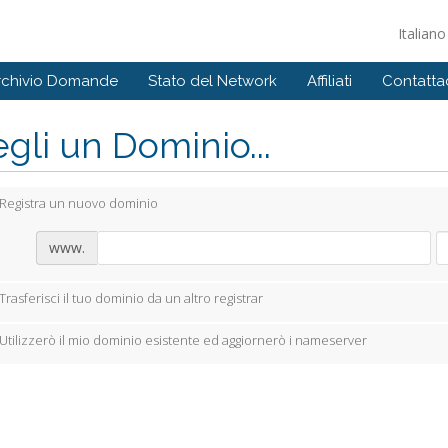
Italian
rchivio Domande
Stato del Network
Affiliati
Contattac
gli un Dominio...
Registra un nuovo dominio
www.
Trasferisci il tuo dominio da un altro registrar
Utilizzerò il mio dominio esistente ed aggiornerò i nameserver