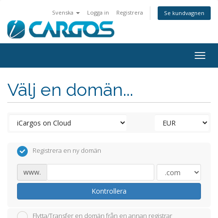
Svenska
Logga in
Registrera
Se kundvagnen
Togg
navig
Välj en domän...
Registrera en ny domän
www.
Kontrollera
Flytta/Transfer en domän från en annan registrar