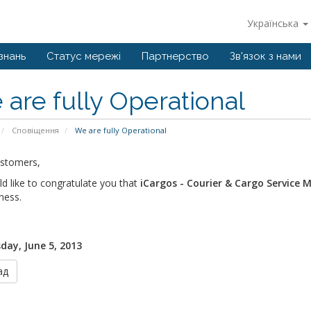
Українська
знань
Статус мережі
Партнерство
Зв'язок з нами
are fully Operational
Сповіщення
We are fully Operational
stomers,
d like to congratulate you that
iCargos - Courier & Cargo Servic
ness.
ay, June 5, 2013
ад