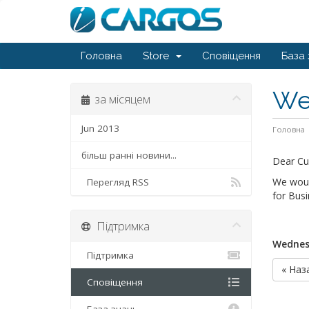
Головна
Store
Сповіщення
База 
We 
за місяцем
Jun 2013
Головна
більш ранні новини...
Dear Cu
We woul
Перегляд RSS
for Busi
Підтримка
Wednesd
Підтримка
« Наз
Сповіщення