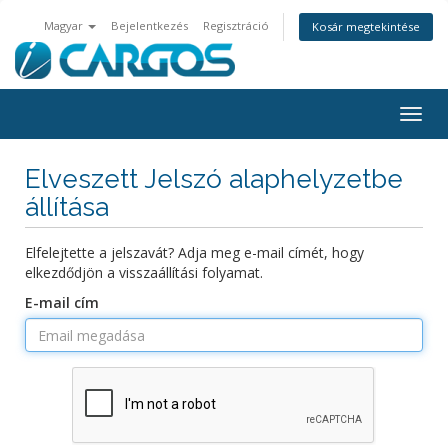
Magyar
Bejelentkezés
Regisztráció
Kosár megtekintése
Togg
navig
Elveszett Jelszó alaphelyzetbe
állítása
Elfelejtette a jelszavát? Adja meg e-mail címét, hogy
elkezdődjön a visszaállítási folyamat.
E-mail cím