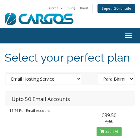
Türkçe
Giriş
Kayıt
Sepeti Görüntüle
Togg
navig
Select your perfect plan
Upto 50 Email Accounts
$1.74 Per Email Account
€89.50
Aylık
Satın Al