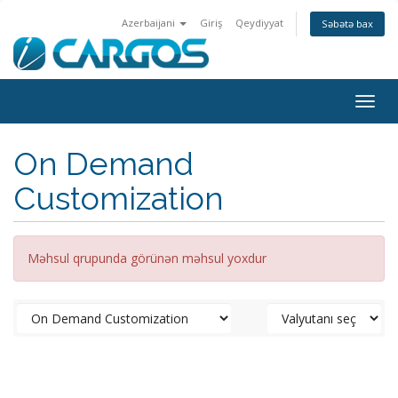
Azerbaijani
Giriş
Qeydiyyat
Səbətə bax
Togg
navig
On Demand
Customization
Məhsul qrupunda görünən məhsul yoxdur