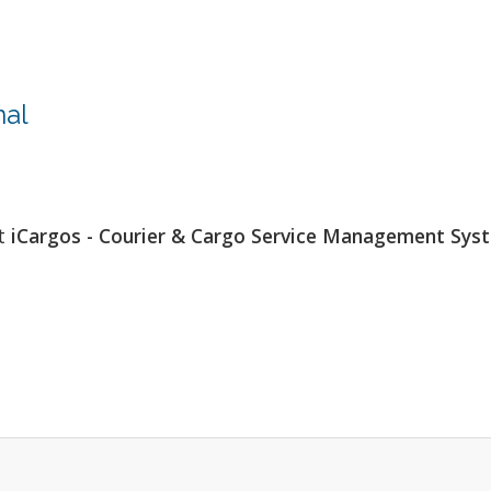
nal
at
iCargos - Courier & Cargo Service Management Sys