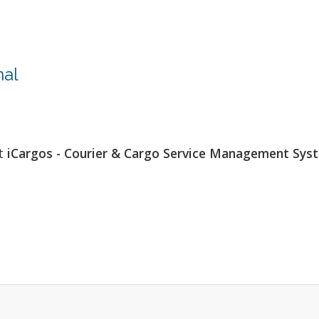
nal
at
iCargos - Courier & Cargo Service Management Sys