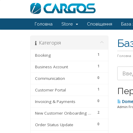
Головна
Store
Сповіщення
База 
Ба
Категорія
1
Booking
Головна
1
Business Account
0
Communication
Пер
1
Customer Portal
0
Invoicing & Payments
Domes
Admin Fro
2
New Customer Onboarding Process
0
Order Status Update