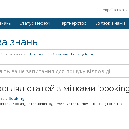
Українська
знань
Статус мережі
Партнерство
Зв'язок з нами
за знань
База знань
Перегляд статей з мітками booking form
егляд статей з мітками 'booking
tic Booking
ntdesk Booking: In the admin login, we have the Domestic Booking Form.The purp