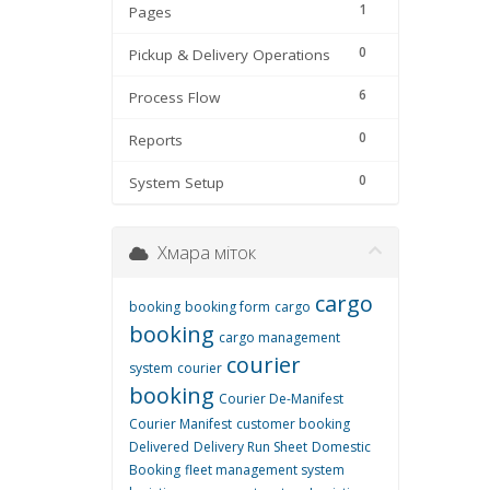
1
Pages
0
Pickup & Delivery Operations
6
Process Flow
0
Reports
0
System Setup
Хмара міток
cargo
booking
booking form
cargo
booking
cargo management
courier
system
courier
booking
Courier De-Manifest
Courier Manifest
customer booking
Delivered
Delivery Run Sheet
Domestic
Booking
fleet management system