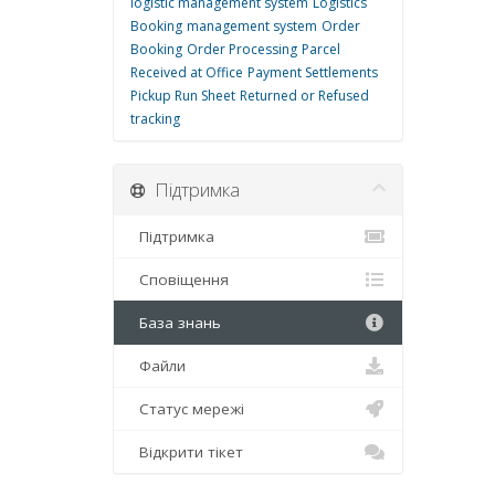
logistic management system
Logistics
Booking
management system
Order
Booking
Order Processing
Parcel
Received at Office
Payment Settlements
Pickup Run Sheet
Returned or Refused
tracking
Підтримка
Підтримка
Сповіщення
База знань
Файли
Статус мережі
Відкрити тікет