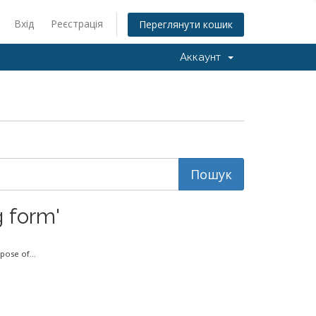
Вхід
Реєстрація
Переглянути кошик
Аккаунт
 form'
ose of...