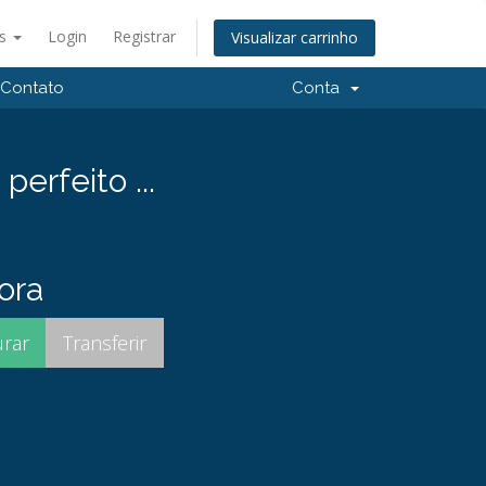
ês
Login
Registrar
Visualizar carrinho
Contato
Conta
rfeito ...
ora