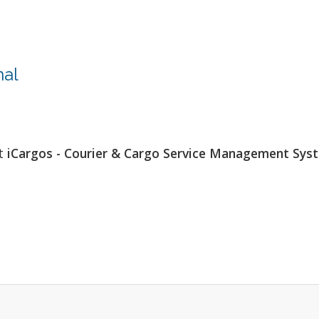
nal
at
iCargos - Courier & Cargo Service Management Sys