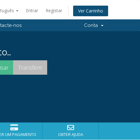
rtuguês
Entrar
Registar
Ver Carrinho
tacte-nos
Conta
to…
ER UM PAGAMENTO
OBTER AJUDA